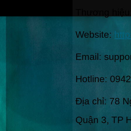
Thương hiệu
Website:
http
Email: suppo
Hotline: 094
Địa chỉ: 78 
Quận 3, TP H