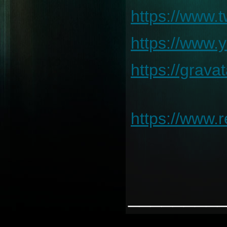
https://www.t
https://www.
https://grava
https://www.r
________