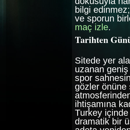
dokusuyla ha
bilgi edinmez
ve sporun bir
maç izle
.
Tarihten Gün
Sitede yer al
uzanan geniş 
spor sahnesini
gözler önüne 
atmosferinden
ihtişamına kada
Turkey içinde
dramatik bir 