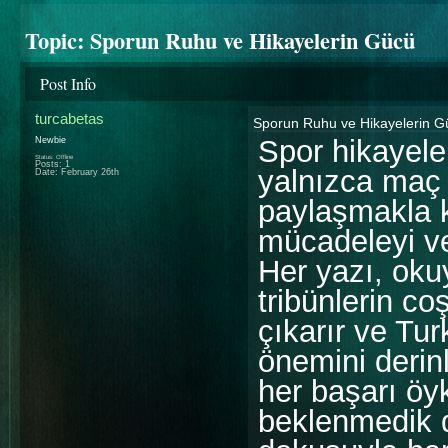
Topic:
Sporun Ruhu ve Hikayelerin Gücü
Post Info
turcabetas
Sporun Ruhu ve Hikayelerin G
Spor hikayeler
Newbie
Status: Offline
Posts: 1
yalnızca maç s
Date:
February 26th
paylaşmakla 
mücadeleyi ve
Her yazı, oku
tribünlerin c
çıkarır ve Tu
önemini derin
her başarı öy
beklenmedik d