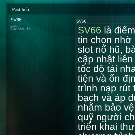
Post Info
SV66
SV66
Posts:
SV66
là điểm
Date:
March 8th
tin chọn nhờ
slot nổ hũ, b
cập nhật liên 
tốc độ tải nh
tiện và ổn đị
trình nạp rút
bạch và áp d
nhằm bảo vệ a
quỹ người ch
triển khai th