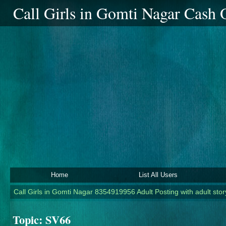
Call Girls in Gomti Nagar Cash
Home
List All Users
Call Girls in Gomti Nagar 8354919956 Adult Posting with adult story
Topic:
SV66