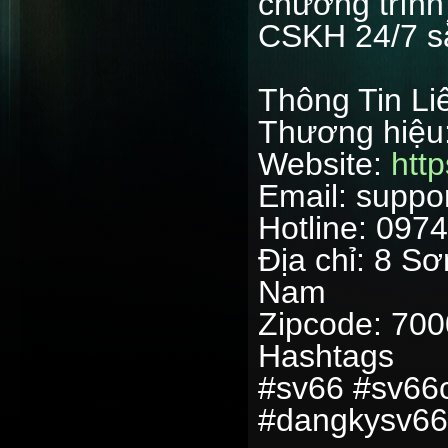
chương trình 
CSKH 24/7 sẵ
Thông Tin Li
Thương hiệu
Website:
http
Email: supp
Hotline: 097
Địa chỉ: 8 Sơ
Nam
Zipcode: 70
Hashtags
#sv66 #sv66
#dangkysv66