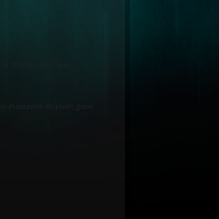
inh 700000, Việt Nam
in #taisunwin #sunwin_game 