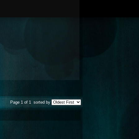
Page 1 of 1
sorted by