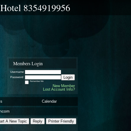
& Hotel 8354919956
Members Login
Username
Login
Password
Remember Me
New Member
Lost Account Info?
ls
Calendar
encom
art A New Topic
Reply
Printer Friendly