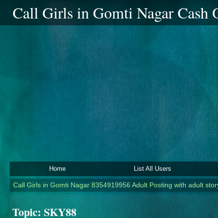
Call Girls in Gomti Nagar Cash
Home
List All Users
Call Girls in Gomti Nagar 8354919956 Adult Posting with adult story
Topic:
SKY88