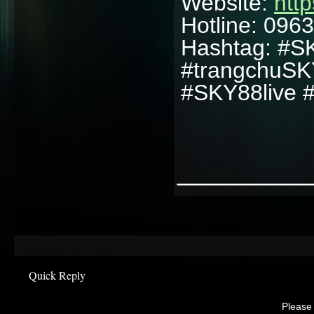
Website:
http
Hotline: 096
Hashtag: #S
#trangchuSK
#SKY88live
________
Quick Reply
Please 