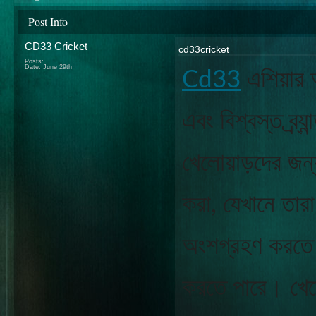
Post Info
CD33 Cricket
cd33cricket
Posts:
Date:
June 29th
Cd33
 এশিয়ার
এবং বিশ্বস্ত ব্র্
খেলোয়াড়দের জন্
করা, যেখানে তারা 
অংশগ্রহণ করতে 
করতে পারে। খেলোয