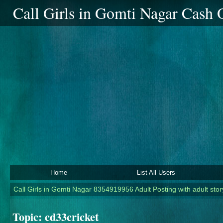
Call Girls in Gomti Nagar Cash
Home
List All Users
Call Girls in Gomti Nagar 8354919956 Adult Posting with adult story
Topic:
cd33cricket