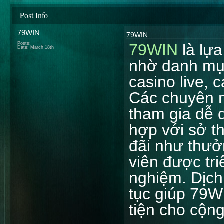
Post Info
79WIN
79WIN
Posts:
79WIN
là lựa
Date:
March 18th
nhờ danh mục
casino live, 
Các chuyên m
tham gia dễ 
hợp với sở t
đãi như thưở
viên được tri
nghiệm. Dịch 
tục giúp 79WI
tiện cho cộn