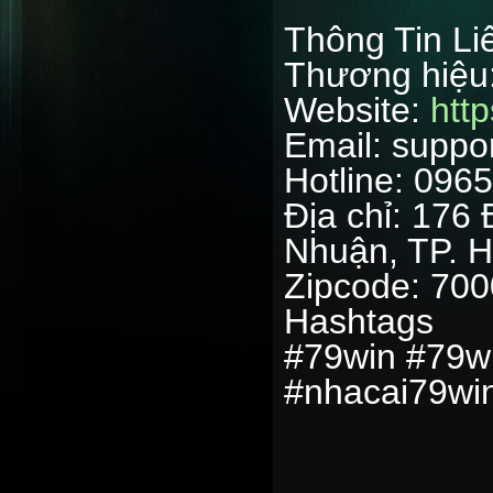
Thông Tin Li
Thương hiệu
Website:
htt
Email: supp
Hotline: 096
Địa chỉ: 176
Nhuận, TP. H
Zipcode: 70
Hashtags
#79win #79w
#nhacai79wi