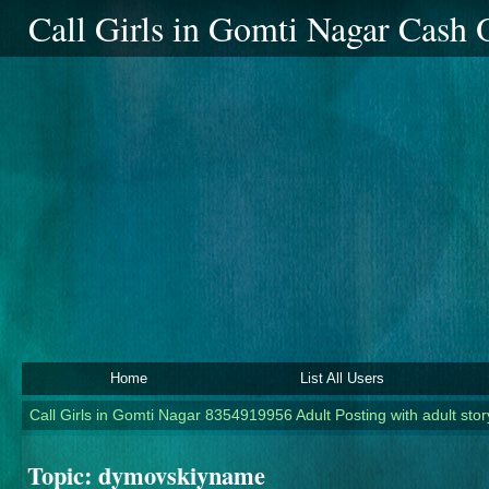
Call Girls in Gomti Nagar Cash
Home
List All Users
Call Girls in Gomti Nagar 8354919956 Adult Posting with adult story
Topic:
dymovskiyname