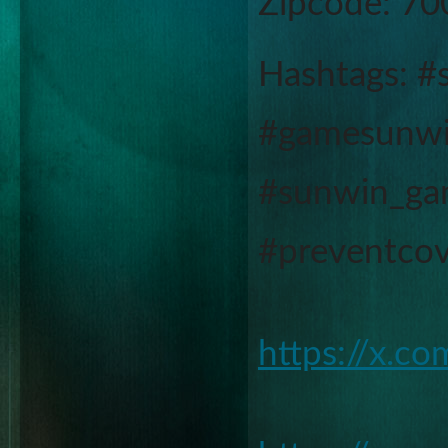
Zipcode: 7
Hashtags: #
#gamesunwin
#sunwin_gam
#preventcov
https://x.c