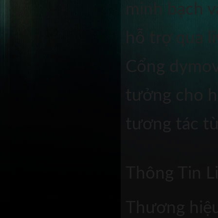
minh bạch v
hỗ trợ qua li
Cổng dymovs
tưởng cho h
tương tác t
Thông Tin L
Thương hiệ