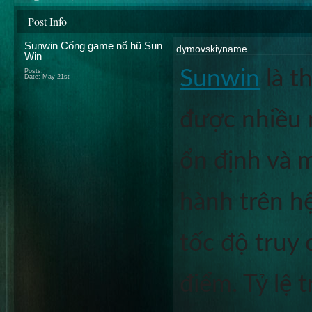
Post Info
Sunwin Cổng game nổ hũ Sun
dymovskiyname
Win
Sunwin
 là 
Posts:
Date:
May 21st
được nhiều n
ổn định và 
hành trên h
tốc độ truy 
điểm. Tỷ lệ t