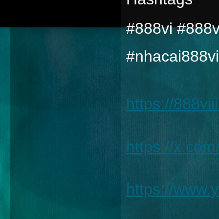
#888vi #888v
#nhacai888v
https://888vii
https://x.com
https://www.