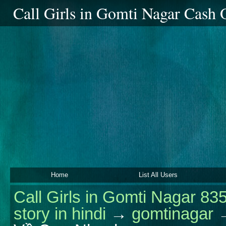
Call Girls in Gomti Nagar Cash
Home
List All Users
Call Girls in Gomti Nagar 83
story in hindi
→
gomtinagar