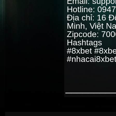
Email: supp
Hotline: 094
Địa chỉ: 16 
Minh, Việt N
Zipcode: 70
Hashtags
#8xbet #8xbe
#nhacai8xbe
________