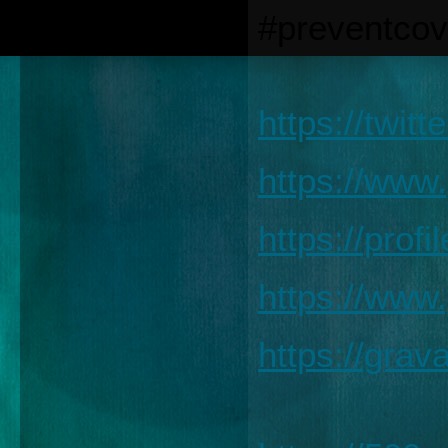
#preventcov
https://twit
https://www
https://prof
https://ww
https://gra