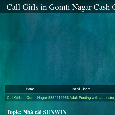
Call Girls in Gomti Nagar Cash
Home
List All Users
Call Girls in Gomti Nagar 8354919956 Adult Posting with adult story
Topic:
Nhà cái SUNWIN