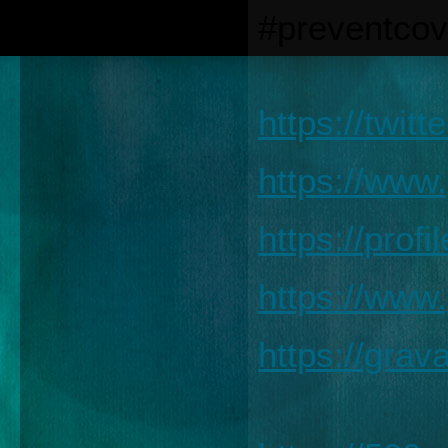
#preventcov
https://twit
https://www
https://prof
https://ww
https://gra