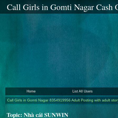
Call Girls in Gomti Nagar Cash
Home
List All Users
Call Girls in Gomti Nagar 8354919956 Adult Posting with adult story
Topic:
Nhà cái SUNWIN