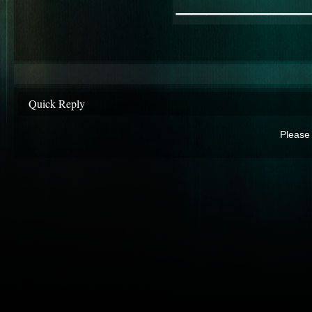
________
Quick Reply
Please 