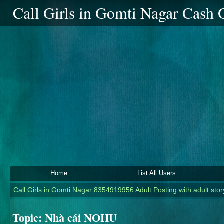
Call Girls in Gomti Nagar Cash
Home
List All Users
Call Girls in Gomti Nagar 8354919956 Adult Posting with adult story
Topic:
Nhà cái NOHU