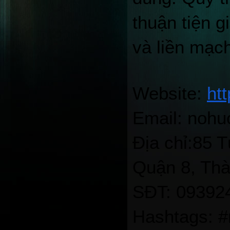
thuận tiện gi
và liền mạc
Website: 
htt
Email: noh
Địa chỉ:85 
Quận 8, Thà
SĐT: 09392
Hashtags: 