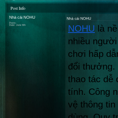
Post Info
Nhà cái NOHU
Nhà cái NOHU
Posts:
NOHU
 là nề
Date:
June 8th
nhiều người 
chơi hấp dẫn
đổi thưởng. 
thao tác dễ 
tính. Công n
vệ thông tin
dùng. Quy tr