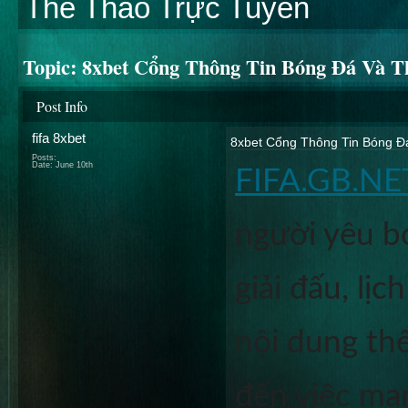
Thể Thao Trực Tuyến
Topic:
8xbet Cổng Thông Tin Bóng Đá Và T
Post Info
fifa 8xbet
8xbet Cổng Thông Tin Bóng Đ
Posts:
Date:
June 10th
FIFA.GB.NE
người yêu bó
giải đấu, lịc
nội dung th
đến việc man