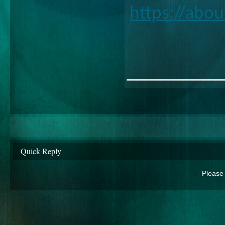
https://abou
________
Quick Reply
Please 