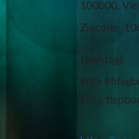
100000, Vi
Zipcode: 1
Hashtags
#fifa #fifag
#tructiepbo