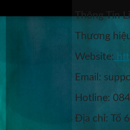
Thông Tin L
Thương hiệ
Website:
 ht
Email: suppo
Hotline: 0
Địa chỉ: Tổ 