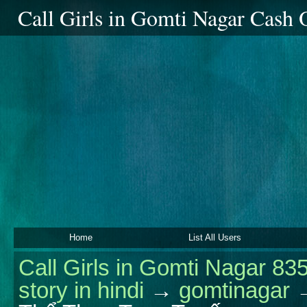
Call Girls in Gomti Nagar Cash
Home
List All Users
Call Girls in Gomti Nagar 83
story in hindi
→
gomtinagar