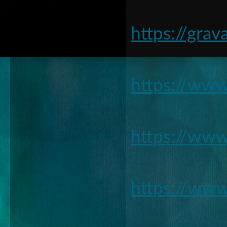
https://grav
https://www
https://www
https://www