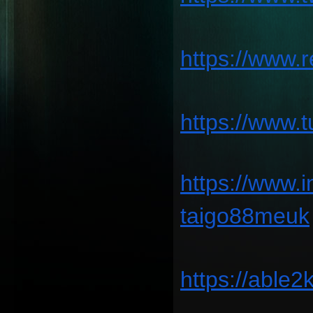
https://www.
https://www.
https://www.
taigo88meuk
https://able