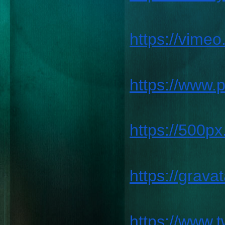
https://vime
https://www.
https://500p
https://grav
https://www.