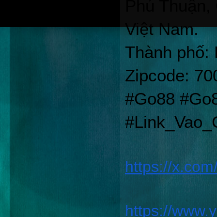
Phú Thuận, 
Việt Nam.
Thành phố: 
Zipcode: 70
#Go88 #Go8
#Link_Vao_
https://x.co
https://www