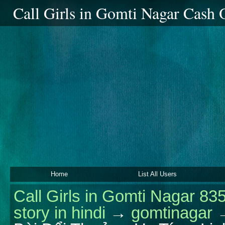
Call Girls in Gomti Nagar Cash
Home
List All Users
Call Girls in Gomti Nagar 83
story in hindi
→
gomtinagar