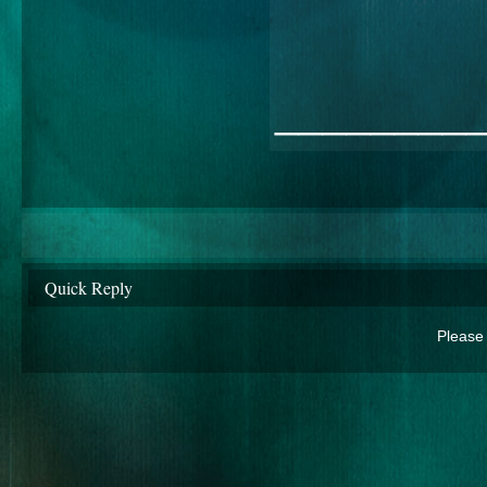
________
Quick Reply
Please 